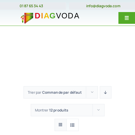
Passer
01 87 65 34 43
info@diagvoda.com
au
Togg
contenu
Navi
Nos forma
E-Learnin
Prix
Dates
Qui somme
Trier par
Commande par défaut
Contact
Montrer
12 produits