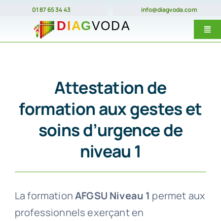
Passer
01 87 65 34 43
info@diagvoda.com
au
Togg
contenu
Navi
Nos forma
E-Learnin
Attestation de
Prix
formation aux gestes et
soins d’urgence de
Dates
niveau 1
Qui somme
Contact
La formation
AFGSU Niveau 1
permet aux
professionnels exerçant en