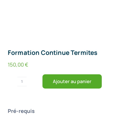
Formation Continue Termites
150,00
€
Ajouter au panier
quantité
de
Formation
Pré-requis
Continue