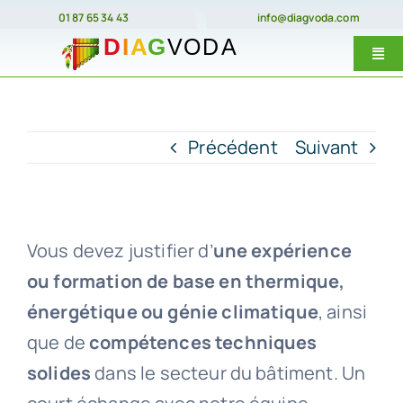
Passer
01 87 65 34 43
info@diagvoda.com
au
Togg
contenu
Navi
Nos forma
E-Learnin
Précédent
Suivant
Prix
Dates
Vous devez justifier d’
une expérience
Qui somme
ou formation de base en thermique,
énergétique ou génie climatique
, ainsi
Contact
que de
compétences techniques
solides
dans le secteur du bâtiment. Un