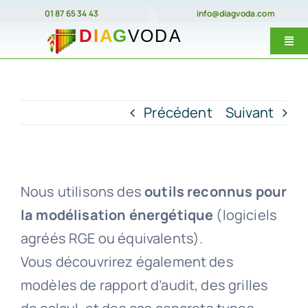
Passer
01 87 65 34 43
info@diagvoda.com
au
Togg
contenu
Navi
Nos forma
E-Learnin
Précédent
Suivant
Prix
Dates
Nous utilisons des
outils reconnus pour
Qui somme
la modélisation énergétique
(logiciels
agréés RGE ou équivalents).
Contact
Vous découvrirez également des
modèles de rapport d’audit, des grilles