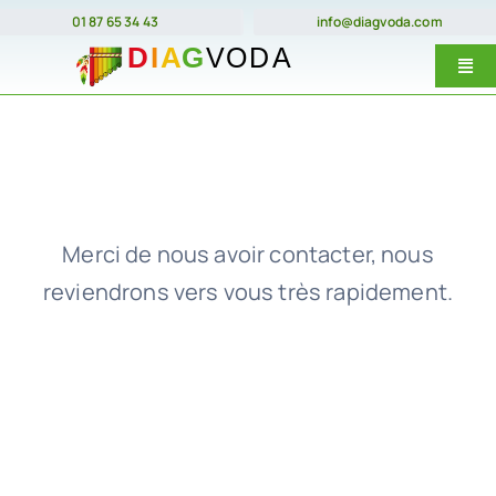
Passer
01 87 65 34 43
info@diagvoda.com
au
Togg
contenu
Navi
Nos forma
E-Learnin
Prix
Merci de nous avoir contacter, nous
Dates
reviendrons vers vous très rapidement.
Qui somme
Contact