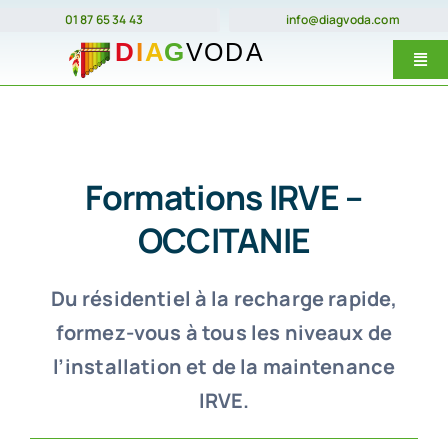
Passer
01 87 65 34 43
info@diagvoda.com
au
Togg
contenu
Navi
Nos forma
E-Learnin
Formations IRVE –
Prix
OCCITANIE
Dates
Du résidentiel à la recharge rapide,
Qui somme
formez-vous à tous les niveaux de
Contact
l’installation et de la maintenance
IRVE.