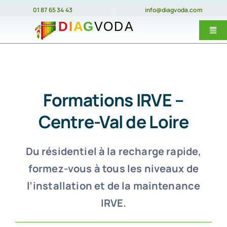
Passer
01 87 65 34 43
info@diagvoda.com
au
Togg
contenu
Navi
Nos forma
E-Learnin
Formations IRVE –
Prix
Centre-Val de Loire
Dates
Du résidentiel à la recharge rapide,
Qui somme
formez-vous à tous les niveaux de
Contact
l’installation et de la maintenance
IRVE.