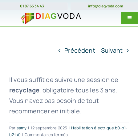
Passer
01 87 65 34 43
info@diagvoda.com
au
Togg
contenu
Navi
Nos forma
E-Learnin
Précédent
Suivant
Prix
Dates
Il vous suffit de suivre une session de
recyclage
, obligatoire tous les 3 ans.
Qui somme
Vous n’avez pas besoin de tout
Contact
recommencer en initiale.
Par
samy
|
12 septembre 2025
|
Habilitation électrique b0-b1-
sur
b2-h0
|
Commentaires fermés