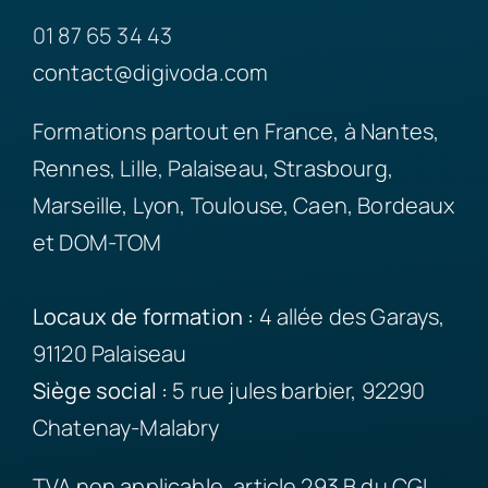
01 87 65 34 43
contact@digivoda.com
Formations partout en France, à Nantes,
Rennes, Lille, Palaiseau, Strasbourg,
Marseille, Lyon, Toulouse, Caen, Bordeaux
et DOM-TOM
Locaux de formation :
4 allée des Garays,
91120 Palaiseau
Siège
social :
5 rue jules barbier, 92290
Chatenay-Malabry
TVA non applicable, article 293 B du CGI.