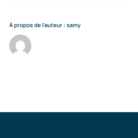
Que
faire
si
mon
À propos de l'auteur :
samy
habilitation
est
expirée
?