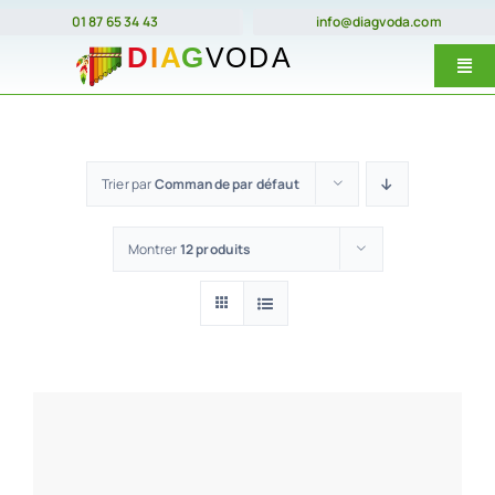
Passer
01 87 65 34 43
info@diagvoda.com
au
Togg
contenu
Navi
Nos forma
E-Learnin
Trier par
Commande par défaut
Prix
Montrer
12 produits
Dates
Qui somme
Contact