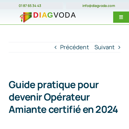
Passer
01 87 65 34 43
info@diagvoda.com
au
Togg
contenu
Navi
Nos forma
E-Learnin
Précédent
Suivant
Prix
Dates
Guide pratique pour
Qui somme
devenir Opérateur
Contact
Amiante certifié en 2024