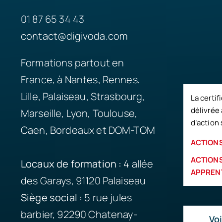
01 87 65 34 43
contact@digivoda.com
Formations partout en
France, à Nantes, Rennes,
Lille, Palaiseau, Strasbourg,
La certif
délivrée 
Marseille, Lyon, Toulouse,
d’action 
Caen, Bordeaux et DOM-TOM
ACTIONS
ACTIONS
Locaux de formation :
4 allée
APPREN
des Garays, 91120 Palaiseau
Siège
social :
5 rue jules
barbier, 92290 Chatenay-
Voi