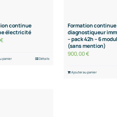
ion continue
Formation continue
e électricité
diagnostiqueur imm
– pack 42h – 6 modu
0
€
(sans mention)
900,00
€
u panier
Détails
Ajouter au panier