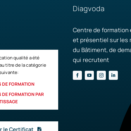
Diagvoda
Centre de formation 
et présentiel sur les
du Bâtiment, de dema
ication qualité a été
qui recrutent
au titre de la catégorie
suivante:
 DE FORMATION
 DE FORMATION PAR
TISSAGE
r le Certificat