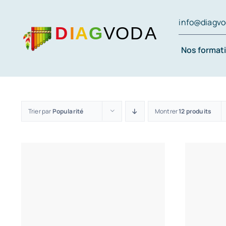
Passer
info@diagv
au
contenu
Nos format
Trier par
Popularité
Montrer
12 produits