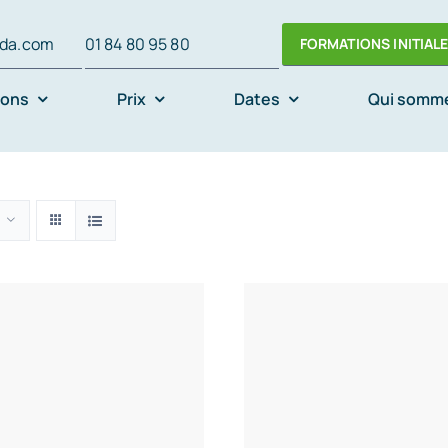
oda.com
01 84 80 95 80
FORMATIONS INITIAL
ions
Prix
Dates
Qui somm