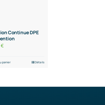
ion Continue DPE
ention
0
€
u panier
Détails