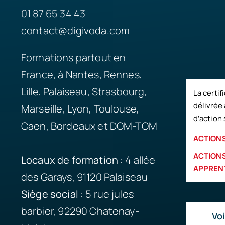
01 87 65 34 43
contact@digivoda.com
Formations partout en
France, à Nantes, Rennes,
Lille, Palaiseau, Strasbourg,
La certif
délivrée 
Marseille, Lyon, Toulouse,
d’action 
Caen, Bordeaux et DOM-TOM
ACTIONS
ACTIONS
Locaux de formation :
4 allée
APPREN
des Garays, 91120 Palaiseau
Siège
social :
5 rue jules
barbier, 92290 Chatenay-
Voi