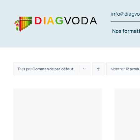
Passer
info@diagv
au
contenu
Nos format
Trier par
Commande par défaut
Montrer
12 prod