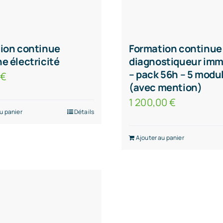
ion continue
Formation continue
e électricité
diagnostiqueur imm
– pack 56h – 5 modu
0
€
(avec mention)
1 200,00
€
u panier
Détails
Ajouter au panier