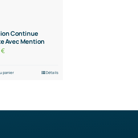
ion Continue
e Avec Mention
0
€
u panier
Détails