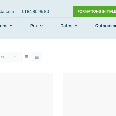
oda.com
01 84 80 95 80
FORMATIONS INITIAL
ions
Prix
Dates
Qui somm
uits