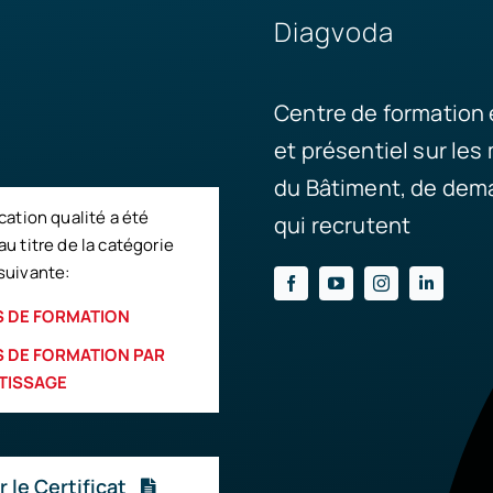
Diagvoda
Centre de formation 
et présentiel sur les
du Bâtiment, de dema
ication qualité a été
qui recrutent
au titre de la catégorie
suivante:
 DE FORMATION
 DE FORMATION PAR
TISSAGE
r le Certificat