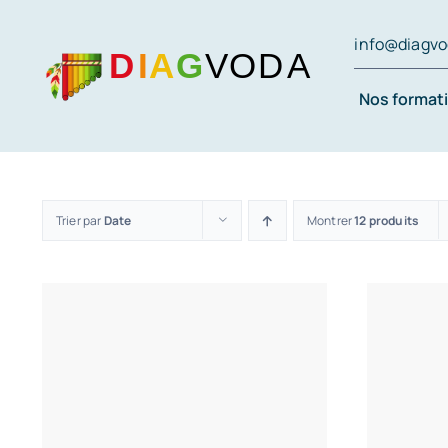
Passer
info@diagv
au
contenu
Nos format
Trier par
Date
Montrer
12 produits