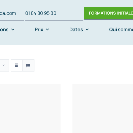
oda.com
01 84 80 95 80
FORMATIONS INITIAL
ions
Prix
Dates
Qui somm