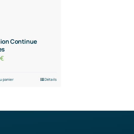
ion Continue
es
0
€
u panier
Détails