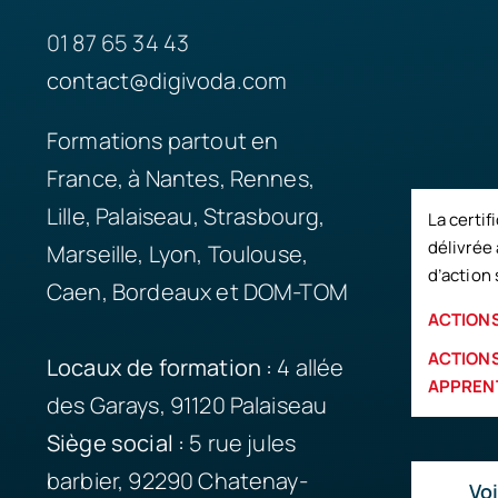
01 87 65 34 43
contact@digivoda.com
Formations partout en
France, à Nantes, Rennes,
Lille, Palaiseau, Strasbourg,
La certif
délivrée 
Marseille, Lyon, Toulouse,
d’action 
Caen, Bordeaux et DOM-TOM
ACTIONS
ACTIONS
Locaux de formation :
4 allée
APPREN
des Garays, 91120 Palaiseau
Siège
social :
5 rue jules
barbier, 92290 Chatenay-
Voi