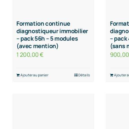
Formation continue
Format
diagnostiqueur immobilier
diagno
– pack 56h – 5 modules
– pack
(avec mention)
(sans 
1 200,00
€
900,0
Ajouter au panier
Détails
Ajouter a